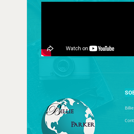
SO
Billi
Cont