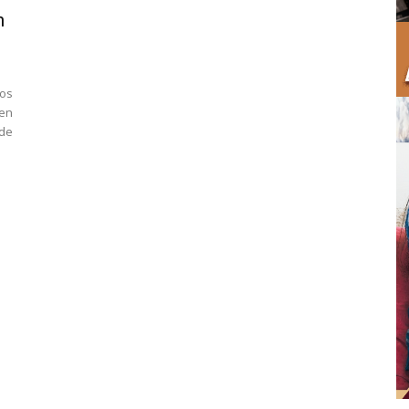
n
los
en
de