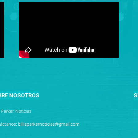
BRE NOSOTROS
S
e Parker Noticias
áctanos:
billieparkernoticias@gmail.com