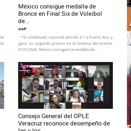
México consigue medalla de
Bronce en Final Six de Voleibol
de...
staff
 de
* El combinado nacional derrotó 3-1 a Puerto Rico y
umó
ganó su segunda presea en la historia del evento.
01.07.2024.- México consiguió la medalla de...
Consejo General del OPLE
Veracruz reconoce desempeño de
las y los...