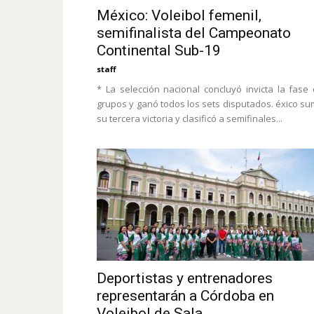
México: Voleibol femenil,
semifinalista del Campeonato
Continental Sub-19
staff
* La selección nacional concluyó invicta la fase
grupos y ganó todos los sets disputados. éxico s
su tercera victoria y clasificó a semifinales...
Deportistas y entrenadores
representarán a Córdoba en
Voleibol de Sala