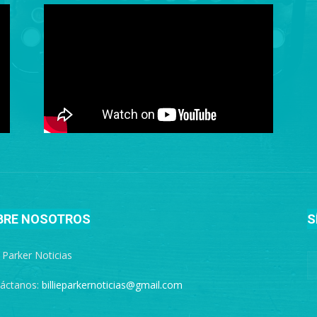
BRE NOSOTROS
S
e Parker Noticias
áctanos:
billieparkernoticias@gmail.com