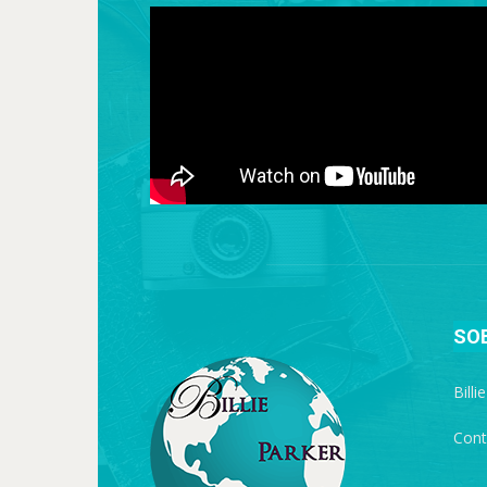
SO
Billi
Cont