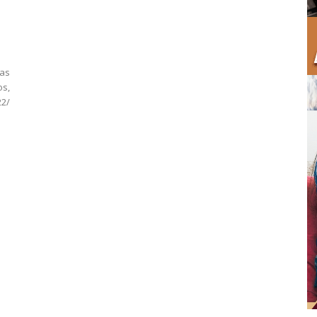
as
s,
2/