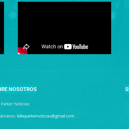
BRE NOSOTROS
S
e Parker Noticias
áctanos:
billieparkernoticias@gmail.com