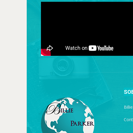
SO
Billi
Cont