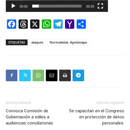
00:00
00:26
Facebook
Threads
X
WhatsApp
Telegram
Yahoo
Comparti
Mail
ETIQUETAS
ataques
Normalistas. Ayotzinapa
Artículo anterior
Artículo siguiente
Convoca Comisión de
Se capacitan en el Congreso
Gobernación a ediles a
en protección de datos
audiencias conciliatorias
personales.