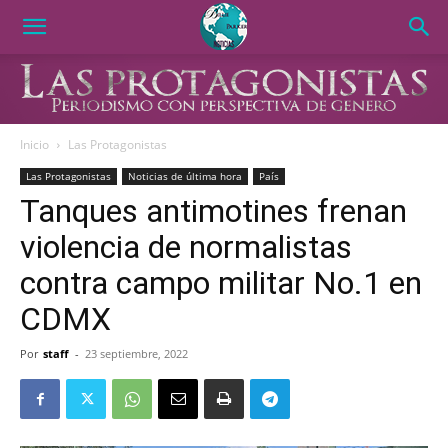
Inicio
Las Protagonistas
Las Protagonistas
Noticias de última hora
País
Tanques antimotines frenan
violencia de normalistas
contra campo militar No.1 en
CDMX
Por
staff
-
23 septiembre, 2022