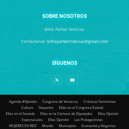
SOBRE NOSOTROS
Billie Parker Noticias
Contáctanos:
billieparkernoticias@gmail.com
SÍGUENOS
Agenda #Opinión
Congreso de Veracruz
Crónicas Feministas
Cultura
Deportes
Ellas en el Congreso Estatal
Ellas en el Senado
Ellas en la Cámara de Diputados
Ellos Opinión
Espectaculos
Ellas Opinión
Las Protagonistas
MUJERES EN RED
Mundo
Municipios
Economia y Negocios