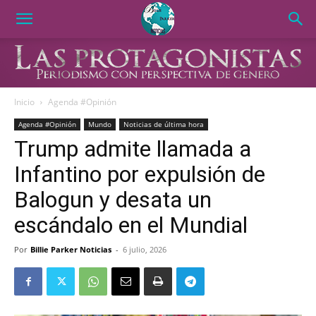
Inicio
Agenda #Opinión
Agenda #Opinión
Mundo
Noticias de última hora
Trump admite llamada a
Infantino por expulsión de
Balogun y desata un
escándalo en el Mundial
Por
Billie Parker Noticias
-
6 julio, 2026