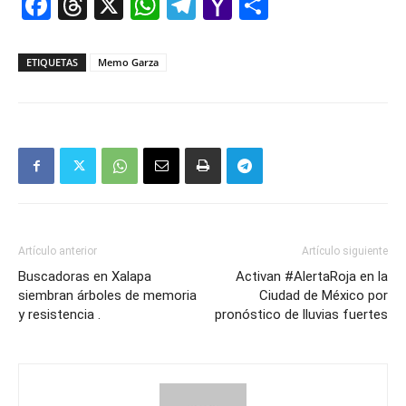
Facebook
Threads
X
WhatsApp
Telegram
Yahoo
Comparti
Mail
ETIQUETAS
Memo Garza
Artículo anterior
Artículo siguiente
Buscadoras en Xalapa
Activan #AlertaRoja en la
siembran árboles de memoria
Ciudad de México por
y resistencia .
pronóstico de lluvias fuertes