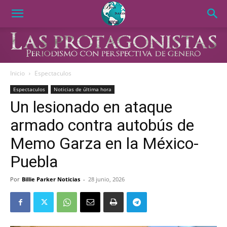
Inicio
Espectaculos
Espectaculos
Noticias de última hora
Un lesionado en ataque
armado contra autobús de
Memo Garza en la México-
Puebla
Por
Billie Parker Noticias
-
28 junio, 2026