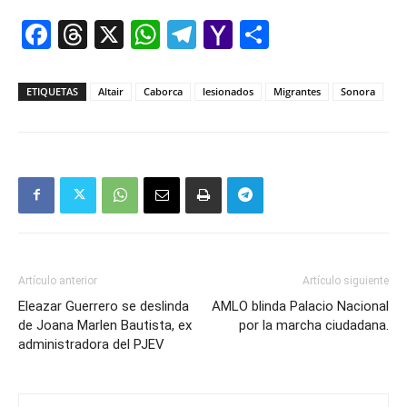
Facebook
Threads
X
WhatsApp
Telegram
Yahoo
Comparti
Mail
ETIQUETAS
Altair
Caborca
lesionados
Migrantes
Sonora
Artículo anterior
Artículo siguiente
Eleazar Guerrero se deslinda
AMLO blinda Palacio Nacional
de Joana Marlen Bautista, ex
por la marcha ciudadana.
administradora del PJEV