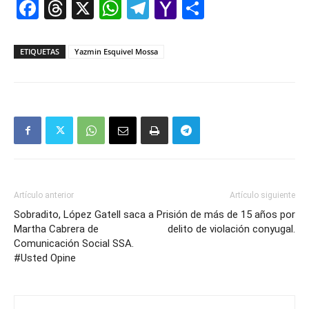
Facebook
Threads
X
WhatsApp
Telegram
Yahoo
Comparti
Mail
ETIQUETAS
Yazmin Esquivel Mossa
Artículo anterior
Artículo siguiente
Sobradito, López Gatell saca a
Prisión de más de 15 años por
Martha Cabrera de
delito de violación conyugal.
Comunicación Social SSA.
#Usted Opine