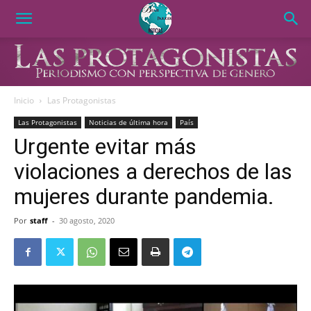
Inicio
Las Protagonistas
Las Protagonistas
Noticias de última hora
País
Urgente evitar más
violaciones a derechos de las
mujeres durante pandemia.
Por
staff
-
30 agosto, 2020