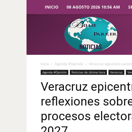
INICIO
08 AGOSTO 2026 10:56 AM
S
Billie
Parker
Noticias
Inicio
Agenda #Opinión
Veracruz epicentro naciona
Agenda #Opinión
Noticias de última hora
Veracruz
Ve
Veracruz epicent
reflexiones sobre
procesos elector
2027