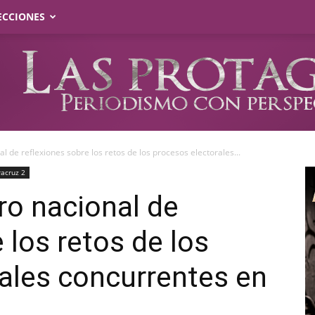
ECCIONES
l de reflexiones sobre los retos de los procesos electorales...
racruz 2
ro nacional de
 los retos de los
ales concurrentes en