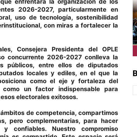
 que enfrentará la organización de los
entes 2026-2027, particularmente en
ral, uso de tecnología, sostenibilidad
erinstitucional, con miras a fortalecer la
rales, Consejera Presidenta del OPLE
eso concurrente 2026-2027 conlleva la
 públicos, entre ellos de diputados
B
putados locales y ediles, en el que la
 posiciona como el eje y fortaleza del
y como un factor indispensable para
cesos electorales exitosos.
s ámbitos de competencia, compartimos
das, pero complementarias, para hacer
s y confiables. Nuestro compromiso
nía es compartido. Este espacio será