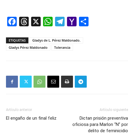
Facebook
Threads
X
WhatsApp
Telegram
Yahoo
Comparti
Mail
ETIQUETAS
Gladys de L. Pérez Maldonado.
Gladys Pérez Maldonado
Tolerancia
Artículo anterior
Artículo siguiente
El engaño de un final feliz
Dictan prisión preventiva
oficiosa para Marlon “N” por
delito de feminicidio