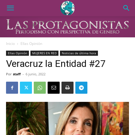
Inicio
Ellas Opinión
Ellas Opinión
MUJERES EN RED
Noticias de última hora
Veracruz la Entidad #27
Por
staff
-
6 junio, 2022