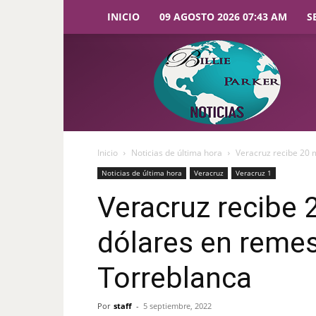
INICIO
09 AGOSTO 2026 07:43 AM
S
Billie
Parker
Noticias
Inicio
Noticias de última hora
Veracruz recibe 20 
Noticias de última hora
Veracruz
Veracruz 1
Veracruz recibe 
dólares en reme
Torreblanca
Por
staff
-
5 septiembre, 2022