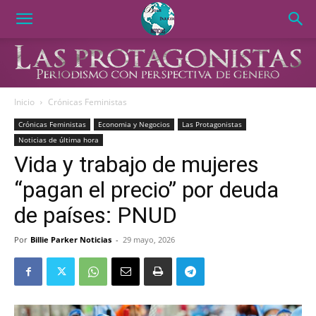
Inicio
Crónicas Feministas
Crónicas Feministas
Economia y Negocios
Las Protagonistas
Noticias de última hora
Vida y trabajo de mujeres
“pagan el precio” por deuda
de países: PNUD
Por
Billie Parker Noticias
-
29 mayo, 2026