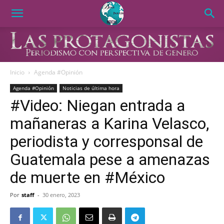
Inicio
Agenda #Opinión
Agenda #Opinión
Noticias de última hora
#Video: Niegan entrada a
mañaneras a Karina Velasco,
periodista y corresponsal de
Guatemala pese a amenazas
de muerte en #México
Por
staff
-
30 enero, 2023