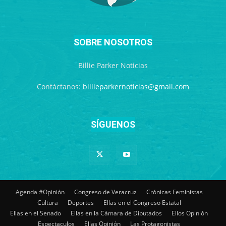
SOBRE NOSOTROS
Billie Parker Noticias
Contáctanos:
billieparkernoticias@gmail.com
SÍGUENOS
Agenda #Opinión
Congreso de Veracruz
Crónicas Feministas
Cultura
Deportes
Ellas en el Congreso Estatal
Ellas en el Senado
Ellas en la Cámara de Diputados
Ellos Opinión
Espectaculos
Ellas Opinión
Las Protagonistas