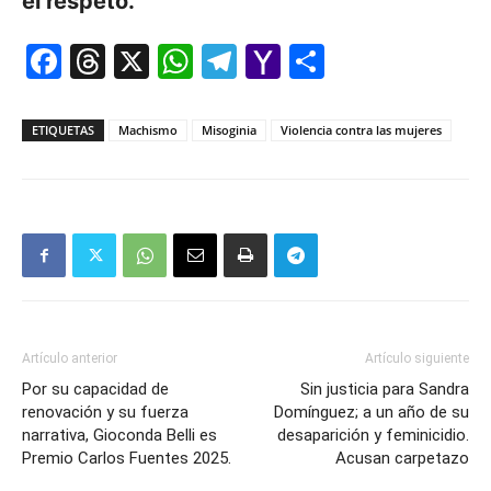
el respeto.
Facebook
Threads
X
WhatsApp
Telegram
Yahoo
Comparti
Mail
ETIQUETAS
Machismo
Misoginia
Violencia contra las mujeres
Artículo anterior
Artículo siguiente
Por su capacidad de
Sin justicia para Sandra
renovación y su fuerza
Domínguez; a un año de su
narrativa, Gioconda Belli es
desaparición y feminicidio.
Premio Carlos Fuentes 2025.
Acusan carpetazo