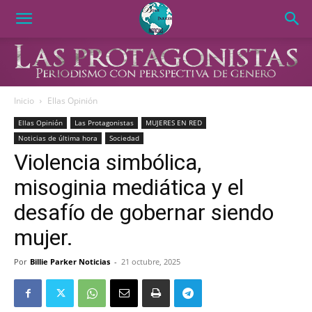
Inicio
Ellas Opinión
Ellas Opinión
Las Protagonistas
MUJERES EN RED
Noticias de última hora
Sociedad
Violencia simbólica,
misoginia mediática y el
desafío de gobernar siendo
mujer.
Por
Billie Parker Noticias
-
21 octubre, 2025