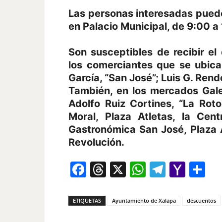
Las personas interesadas puede
en Palacio Municipal, de 9:00 a 
Son susceptibles de recibir e
los comerciantes que se ubica
García, “San José”; Luis G. Rend
También, en los mercados Gale
Adolfo Ruiz Cortines, “La Roto
Moral, Plaza Atletas, la Cent
Gastronómica San José, Plaza 
Revolución.
Facebook
Threads
X
WhatsAp
Telegr
Yah
Co
Mail
ETIQUETAS
Ayuntamiento de Xalapa
descuentos