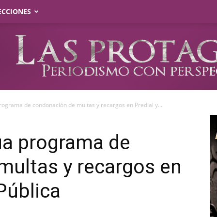
ECCIONES
rograma de condonación de multas y recargos en Predial y...
úa programa de
multas y recargos en
Pública