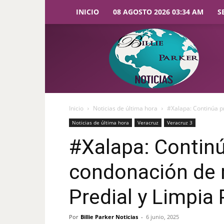
INICIO
08 AGOSTO 2026 03:34 AM
S
Billie
Parker
Noticias
Inicio
Noticias de última hora
#Xalapa: Continúa p
Noticias de última hora
Veracruz
Veracruz 3
#Xalapa: Contin
condonación de 
Predial y Limpia 
Por
Billie Parker Noticias
-
6 junio, 2025