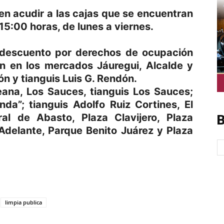
n acudir a las cajas que se encuentran
15:00 horas, de lunes a viernes.
l descuento por derechos de ocupación
n en los mercados Jáuregui, Alcalde y
ón y tianguis Luis G. Rendón.
ana, Los Sauces, tianguis Los Sauces;
nda”; tianguis Adolfo Ruiz Cortines, El
ral de Abasto, Plaza Clavijero, Plaza
B
Adelante, Parque Benito Juárez y Plaza
p
am
oo
mpartir
limpia publica