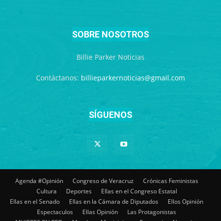
SOBRE NOSOTROS
Billie Parker Noticias
Contáctanos:
billieparkernoticias@gmail.com
SÍGUENOS
Agenda #Opinión
Congreso de Veracruz
Crónicas Feministas
Cultura
Deportes
Ellas en el Congreso Estatal
Ellas en el Senado
Ellas en la Cámara de Diputados
Ellos Opinión
Espectaculos
Ellas Opinión
Las Protagonistas