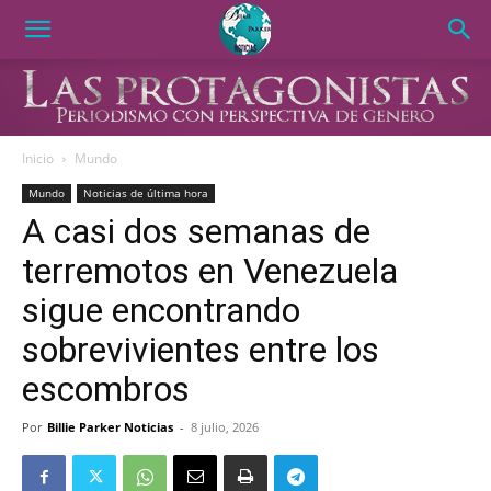
Inicio
Mundo
Mundo
Noticias de última hora
A casi dos semanas de
terremotos en Venezuela
sigue encontrando
sobrevivientes entre los
escombros
Por
Billie Parker Noticias
-
8 julio, 2026