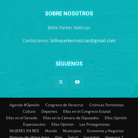
SOBRE NOSOTROS
Billie Parker Noticias
Contáctanos:
billieparkernoticias@gmail.com
SÍGUENOS
Agenda #Opinión
Congreso de Veracruz
Crónicas Feministas
Cultura
Deportes
Ellas en el Congreso Estatal
Ellas en el Senado
Ellas en la Cámara de Diputados
Ellos Opinión
Espectaculos
Ellas Opinión
Las Protagonistas
MUJERES EN RED
Mundo
Municipios
Economia y Negocios
Noticias de última hora
País
Salud
Sociedad
Veracruz 1