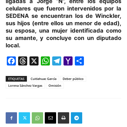
ligadas a Jorge “N”, entre los equipos
celulares que fueron intervenidos por la
SEDENA se encuentran los de Winckler,
sus hijos (entre ellos un menor de edad),
su esposa, una mujer identificada como
su amante, y concluye con un diputado
local.
Facebook
Threads
X
WhatsApp
Telegram
Yahoo
Comparti
Mail
ETIQUETAS
Cuitlahuac García
Deber público
Lorena Sánchez Vargas
Omisión