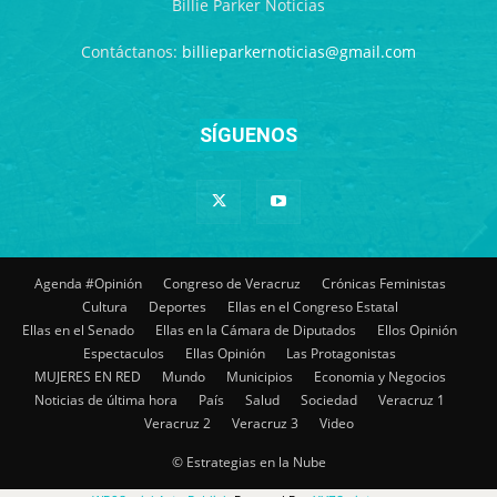
Billie Parker Noticias
Contáctanos:
billieparkernoticias@gmail.com
SÍGUENOS
Agenda #Opinión
Congreso de Veracruz
Crónicas Feministas
Cultura
Deportes
Ellas en el Congreso Estatal
Ellas en el Senado
Ellas en la Cámara de Diputados
Ellos Opinión
Espectaculos
Ellas Opinión
Las Protagonistas
MUJERES EN RED
Mundo
Municipios
Economia y Negocios
Noticias de última hora
País
Salud
Sociedad
Veracruz 1
Veracruz 2
Veracruz 3
Video
© Estrategias en la Nube