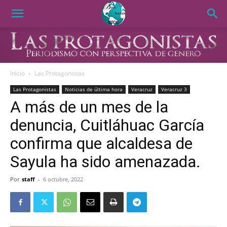
Inicio
Las Protagonistas
Las Protagonistas
Noticias de última hora
Veracruz
Veracruz 3
A más de un mes de la
denuncia, Cuitláhuac García
confirma que alcaldesa de
Sayula ha sido amenazada.
Por
staff
-
6 octubre, 2022