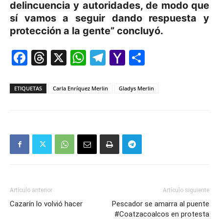
delincuencia y autoridades, de modo que
sí vamos a seguir dando respuesta y
protección a la gente” concluyó.
Facebook
Threads
X
WhatsApp
Telegram
Yahoo
Comparti
Mail
ETIQUETAS
Carla Enríquez Merlin
Gladys Merlin
Artículo anterior
Artículo siguiente
Cazarín lo volvió hacer
Pescador se amarra al puente
#Coatzacoalcos en protesta