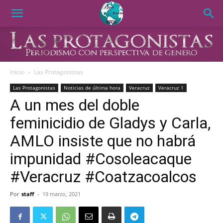
Inicio
Las Protagonistas
Las Protagonistas
Noticias de última hora
Veracruz
Veracruz 1
A un mes del doble
feminicidio de Gladys y Carla,
AMLO insiste que no habrá
impunidad #Cosoleacaque
#Veracruz #Coatzacoalcos
Por
staff
-
19 marzo, 2021