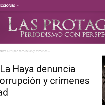
ECCIONES
ntra EPN por corrupción y crímenes...
 La Haya denuncia
orrupción y crímenes
ad