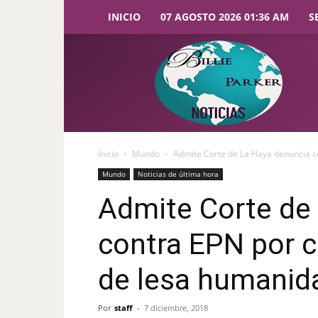
INICIO
07 AGOSTO 2026 01:36 AM
S
Billie
Parker
Noticias
Inicio
Mundo
Admite Corte de La Haya denuncia co
Mundo
Noticias de última hora
Admite Corte de
contra EPN por c
de lesa humanid
Por
staff
-
7 diciembre, 2018