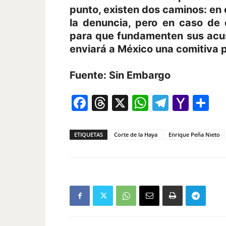
punto, existen dos caminos: en 
la denuncia, pero en caso de 
para que fundamenten sus acus
enviará a México una comitiva pa
Fuente: Sin Embargo
Facebook
Threads
X
WhatsAp
Telegr
Yah
Co
Mail
ETIQUETAS
Corte de la Haya
Enrique Peña Nieto