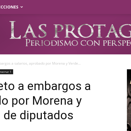
ECCIONES
argos a salarios, aprobado por Morena y Verde...
racruz 1
eto a embargos a
do por Morena y
 de diputados