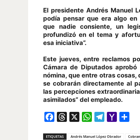
El presidente Andrés Manuel L
podía pensar que era algo en 
que nadie consiente, un leg
profundizó en el tema y afor
esa iniciativa”.
Este jueves, entre reclamos po
Cámara de Diputados aprobó l
nómina, que entre otras cosas,
se cobrarán directamente al p
las percepciones extraordinaria
asimilados” del empleado.
Facebook
Threads
X
WhatsAp
Telegr
Yah
Co
Mail
ETIQUETAS
Andrés Manuel López Obrador
Cobran