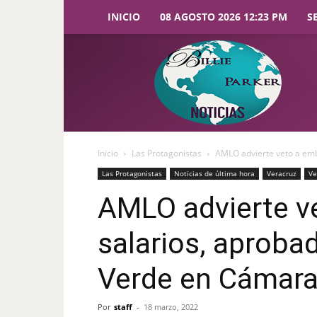
INICIO
08 AGOSTO 2026 12:23 PM
S
Billie
Parker
Noticias
Inicio
Las Protagonistas
AMLO advierte veto a emb
Las Protagonistas
Noticias de última hora
Veracruz
Ve
AMLO advierte v
salarios, aproba
Verde en Cámara
Por
staff
-
18 marzo, 2022