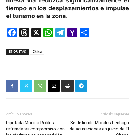
nueva vía reduzca significativamente el
tiempo en los desplazamientos e impulse
el turismo en la zona.
Facebook
Threads
X
WhatsApp
Telegram
Yahoo
Comparti
Mail
ETIQUETAS
China
Artículo anterior
Artículo siguiente
Diputada Mónica Robles
Se defiende Morales Lechuga
refrenda su compromiso con
de acusaciones en juicio de El