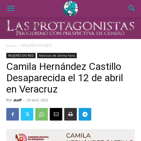
Inicio
MUJERES EN RED
MUJERES EN RED
Noticias de última hora
Camila Hernández Castillo
Desaparecida el 12 de abril
en Veracruz
Por
staff
-
29 abril, 2022