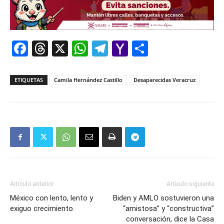
Facebook
Threads
X
WhatsApp
Telegram
Yahoo
Comparti
Mail
ETIQUETAS
Camila Hernández Castillo
Desaparecidas Veracruz
Artículo anterior
Artículo siguiente
México con lento, lento y
Biden y AMLO sostuvieron una
exiguo crecimiento.
“amistosa” y “constructiva”
conversación, dice la Casa