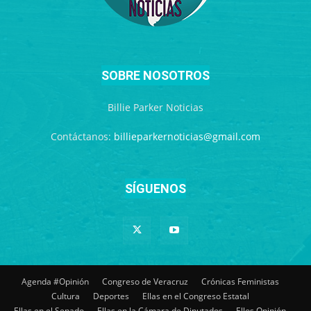
SOBRE NOSOTROS
Billie Parker Noticias
Contáctanos:
billieparkernoticias@gmail.com
SÍGUENOS
Agenda #Opinión
Congreso de Veracruz
Crónicas Feministas
Cultura
Deportes
Ellas en el Congreso Estatal
Ellas en el Senado
Ellas en la Cámara de Diputados
Ellos Opinión