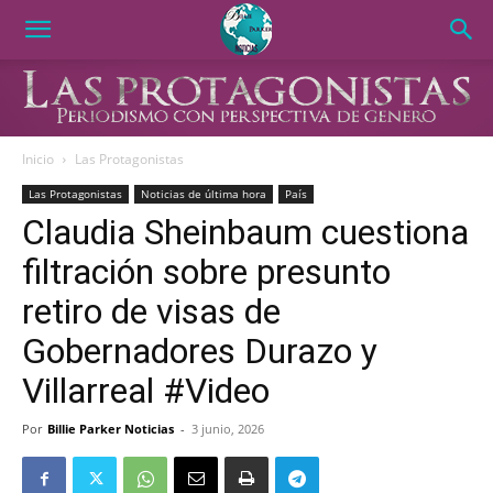
Inicio
Las Protagonistas
Las Protagonistas
Noticias de última hora
País
Claudia Sheinbaum cuestiona
filtración sobre presunto
retiro de visas de
Gobernadores Durazo y
Villarreal #Video
Por
Billie Parker Noticias
-
3 junio, 2026