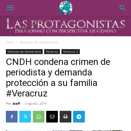
Inicio
Noticias de última hora
Noticias de última hora
Veracruz
Veracruz 3
CNDH condena crimen de
periodista y demanda
protección a su familia
#Veracruz
Por
staff
-
3 agosto, 2019