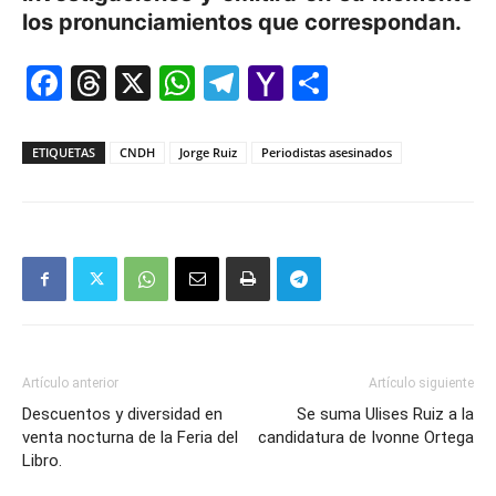
los pronunciamientos que correspondan.
Facebook
Threads
X
WhatsApp
Telegram
Yahoo
Comparti
Mail
ETIQUETAS
CNDH
Jorge Ruiz
Periodistas asesinados
Artículo anterior
Artículo siguiente
Descuentos y diversidad en
Se suma Ulises Ruiz a la
venta nocturna de la Feria del
candidatura de Ivonne Ortega
Libro.