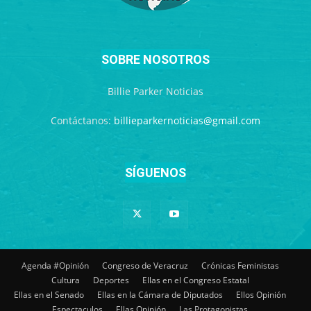
SOBRE NOSOTROS
Billie Parker Noticias
Contáctanos:
billieparkernoticias@gmail.com
SÍGUENOS
Agenda #Opinión
Congreso de Veracruz
Crónicas Feministas
Cultura
Deportes
Ellas en el Congreso Estatal
Ellas en el Senado
Ellas en la Cámara de Diputados
Ellos Opinión
Espectaculos
Ellas Opinión
Las Protagonistas