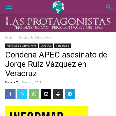
Inicio
Noticias de última hora
Noticias de última hora
Veracruz
Veracruz 3
Condena APEC asesinato de
Jorge Ruiz Vázquez en
Veracruz
Por
staff
-
3 agosto, 2019