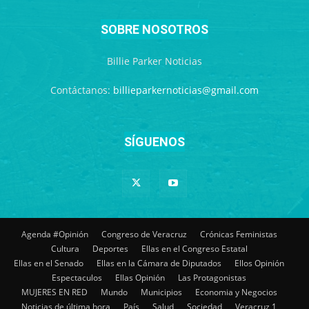
SOBRE NOSOTROS
Billie Parker Noticias
Contáctanos:
billieparkernoticias@gmail.com
SÍGUENOS
Agenda #Opinión
Congreso de Veracruz
Crónicas Feministas
Cultura
Deportes
Ellas en el Congreso Estatal
Ellas en el Senado
Ellas en la Cámara de Diputados
Ellos Opinión
Espectaculos
Ellas Opinión
Las Protagonistas
MUJERES EN RED
Mundo
Municipios
Economia y Negocios
Noticias de última hora
País
Salud
Sociedad
Veracruz 1