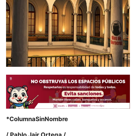
*ColumnaSinNombre
/ Pablo Jair Ortega /