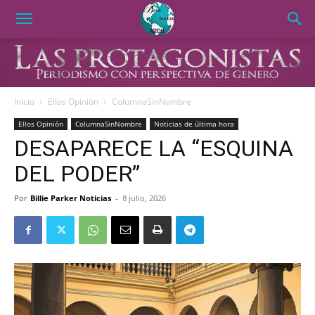
Inicio
Ellos Opinión
ColumnaSinNombre
Ellos Opinión
ColumnaSinNombre
Noticias de última hora
DESAPARECE LA “ESQUINA
DEL PODER”
Por
Billie Parker Noticias
-
8 julio, 2026