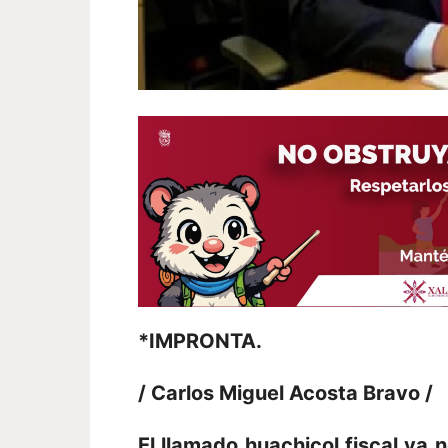
*IMPRONTA.
/ Carlos Miguel Acosta Bravo /
El llamado huachicol fiscal ya