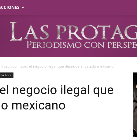
ECCIONES
Huachicol fiscal, el negocio ilegal que desnuda al Estado mexicano
ima hora
 el negocio ilegal que
do mexicano