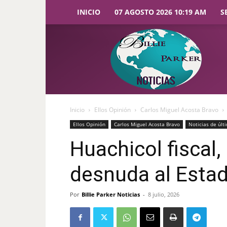
INICIO
07 AGOSTO 2026 10:19 AM
S
Billie
Parker
Noticias
Inicio
Ellos Opinión
Carlos Miguel Acosta Bravo
Ellos Opinión
Carlos Miguel Acosta Bravo
Noticias de últ
Huachicol fiscal,
desnuda al Esta
Por
Billie Parker Noticias
-
8 julio, 2026