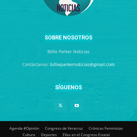
SOBRE NOSOTROS
Billie Parker Noticias
Contáctanos:
billieparkernoticias@gmail.com
SÍGUENOS
Agenda #Opinión
Congreso de Veracruz
Crónicas Feministas
Cultura
Deportes
Ellas en el Congreso Estatal