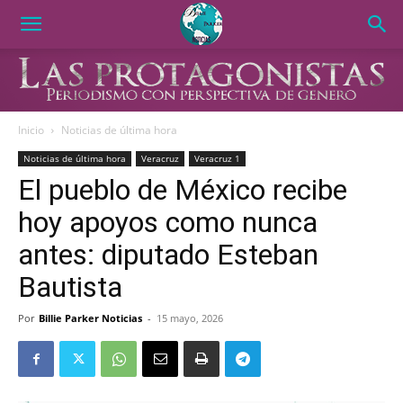
Inicio
Noticias de última hora
Noticias de última hora
Veracruz
Veracruz 1
El pueblo de México recibe
hoy apoyos como nunca
antes: diputado Esteban
Bautista
Por
Billie Parker Noticias
-
15 mayo, 2026