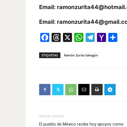
Email:
ramonzurita44@hotmail
Email:
ramonzurita44@gmail.c
Facebook
Threads
X
WhatsAp
Telegr
Yah
Co
Mail
ETIQUETAS
Ramón Zurita Sahagún
Artículo anterior
El pueblo de México recibe hoy apoyos como