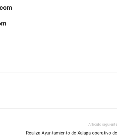
.com
om
p
am
oo
mpartir
Artículo siguiente
Realiza Ayuntamiento de Xalapa operativo de