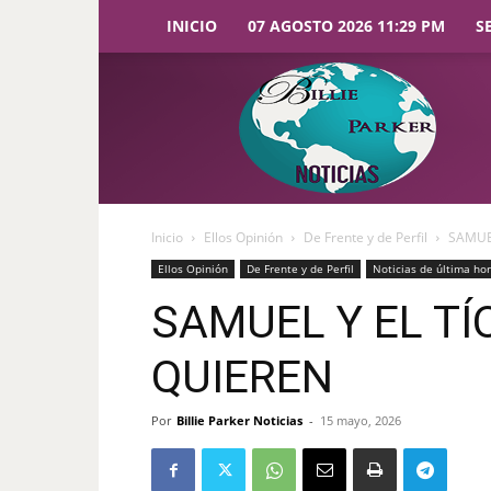
INICIO
07 AGOSTO 2026 11:29 PM
S
Billie
Parker
Noticias
Inicio
Ellos Opinión
De Frente y de Perfil
SAMUEL
Ellos Opinión
De Frente y de Perfil
Noticias de última ho
SAMUEL Y EL TÍO
QUIEREN
Por
Billie Parker Noticias
-
15 mayo, 2026