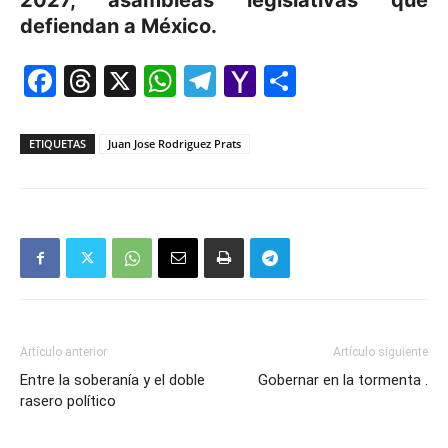
2027, asambleas legislativas que
defiendan a México.
Facebook
Threads
X
WhatsApp
Telegram
Yahoo
Comparti
Mail
ETIQUETAS
Juan Jose Rodriguez Prats
Artículo anterior
Artículo siguiente
Entre la soberanía y el doble
Gobernar en la tormenta .
rasero político