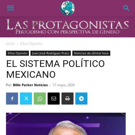
Inicio
Ellos Opinión
Ellos Opinión
Juan José Rodríguez Prats
Noticias de última hora
EL SISTEMA POLÍTICO
MEXICANO
Por
Billie Parker Noticias
-
17 mayo, 2026