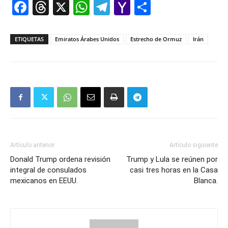
Facebook
Threads
X
WhatsApp
Telegram
Yahoo
Comparti
Mail
ETIQUETAS
Emiratos Árabes Unidos
Estrecho de Ormuz
Irán
Artículo anterior
Artículo siguiente
Donald Trump ordena revisión
Trump y Lula se reúnen por
integral de consulados
casi tres horas en la Casa
mexicanos en EEUU.
Blanca.