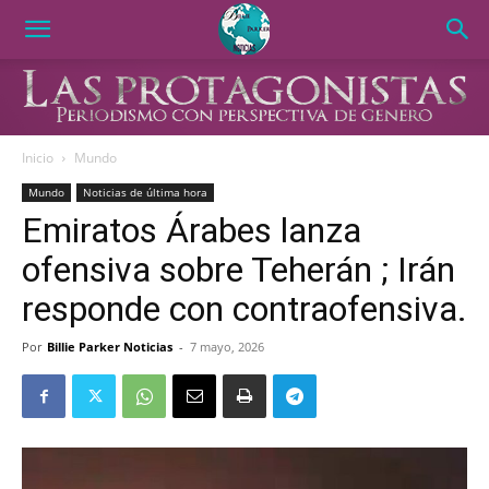
Inicio
Mundo
Mundo
Noticias de última hora
Emiratos Árabes lanza
ofensiva sobre Teherán ; Irán
responde con contraofensiva.
Por
Billie Parker Noticias
-
7 mayo, 2026