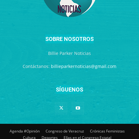
SOBRE NOSOTROS
Billie Parker Noticias
Contáctanos:
billieparkernoticias@gmail.com
SÍGUENOS
Agenda #Opinión
Congreso de Veracruz
Crónicas Feministas
Cultura
Deportes
Ellas en el Congreso Estatal