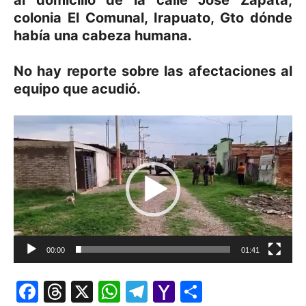
al domicilio de la calle José Zapata,
colonia El Comunal, Irapuato, Gto dónde
había una cabeza humana.
No hay reporte sobre las afectaciones al
equipo que acudió.
Reproductor
de
vídeo
00:00
01:41
Facebook
Threads
X
WhatsApp
Telegram
Yahoo
Comparti