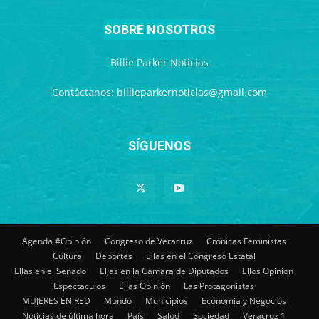
SOBRE NOSOTROS
Billie Parker Noticias
Contáctanos:
billieparkernoticias@gmail.com
SÍGUENOS
Agenda #Opinión
Congreso de Veracruz
Crónicas Feministas
Cultura
Deportes
Ellas en el Congreso Estatal
Ellas en el Senado
Ellas en la Cámara de Diputados
Ellos Opinión
Espectaculos
Ellas Opinión
Las Protagonistas
MUJERES EN RED
Mundo
Municipios
Economia y Negocios
Noticias de última hora
País
Salud
Sociedad
Veracruz 1