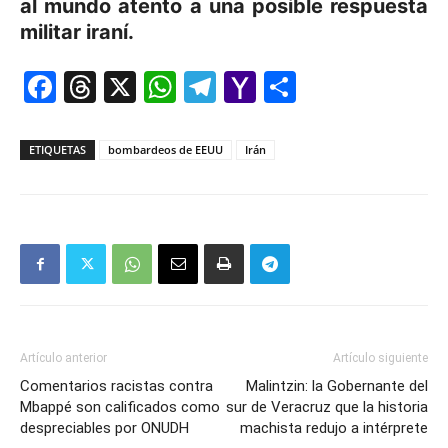
al mundo atento a una posible respuesta
militar iraní.
Facebook
Threads
X
WhatsApp
Telegram
Yahoo
Comparti
Mail
ETIQUETAS
bombardeos de EEUU
Irán
Artículo anterior
Artículo siguiente
Comentarios racistas contra
Malintzin: la Gobernante del
Mbappé son calificados como
sur de Veracruz que la historia
despreciables por ONUDH
machista redujo a intérprete