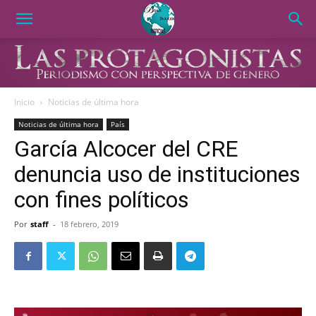
Inicio
Noticias de última hora
Noticias de última hora
País
García Alcocer del CRE
denuncia uso de instituciones
con fines políticos
Por
staff
-
18 febrero, 2019