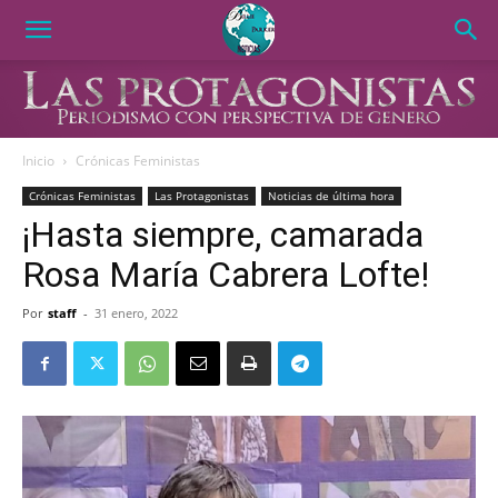
Inicio
Crónicas Feministas
Crónicas Feministas
Las Protagonistas
Noticias de última hora
¡Hasta siempre, camarada
Rosa María Cabrera Lofte!
Por
staff
-
31 enero, 2022