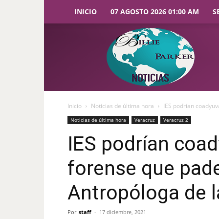
INICIO
07 AGOSTO 2026 01:00 AM
S
Billie
Parker
Noticias
Inicio
Noticias de última hora
IES podrían coadyuva
Noticias de última hora
Veracruz
Veracruz 2
IES podrían coady
forense que pade
Antropóloga de 
Por
staff
-
17 diciembre, 2021