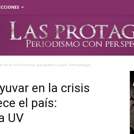
ECCIONES
r en la crisis forense que padece el país: Antropóloga...
uvar en la crisis
ce el país:
la UV