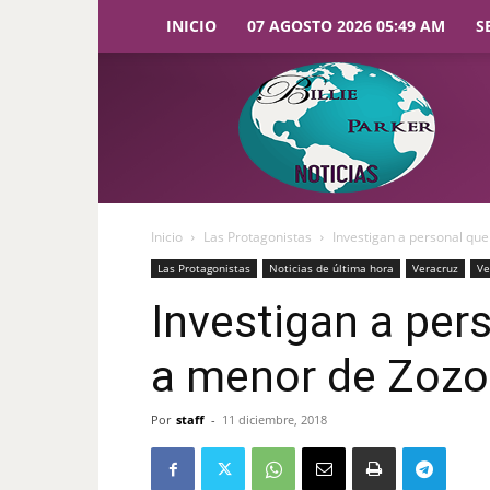
INICIO
07 AGOSTO 2026 05:49 AM
S
Billie
Parker
Noticias
Inicio
Las Protagonistas
Investigan a personal qu
Las Protagonistas
Noticias de última hora
Veracruz
Ve
Investigan a per
a menor de Zozo
Por
staff
-
11 diciembre, 2018