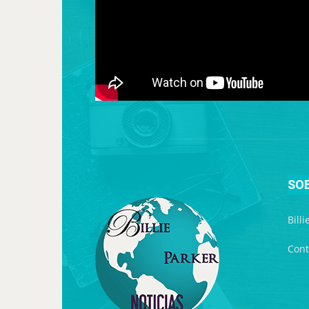
SO
Bill
Cont