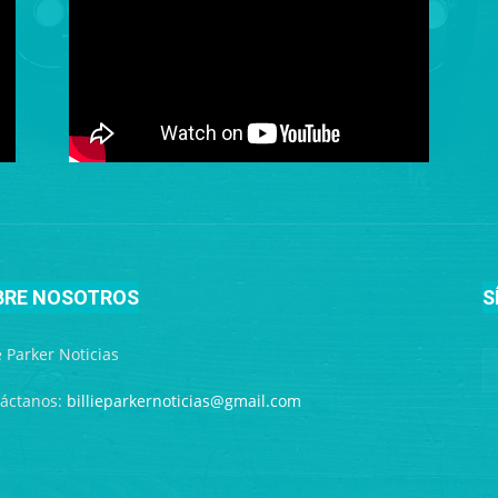
BRE NOSOTROS
S
ie Parker Noticias
áctanos:
billieparkernoticias@gmail.com