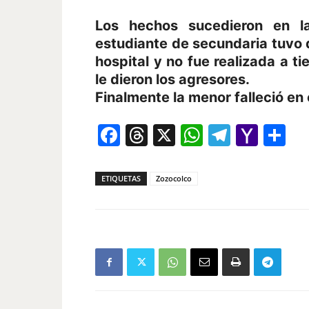
Los hechos sucedieron en l
estudiante de secundaria tuvo 
hospital y no fue realizada a t
le dieron los agresores.
Finalmente la menor falleció en 
Facebook
Threads
X
WhatsAp
Telegr
Yah
Co
Mail
ETIQUETAS
Zozocolco