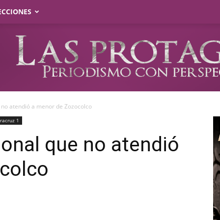
ECCIONES
e no atendió a menor de Zozocolco
racruz 1
sonal que no atendió
colco