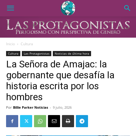
Inicio
Cultura
Cultura
Las Protagonistas
Noticias de última hora
La Señora de Amajac: la
gobernante que desafía la
historia escrita por los
hombres
Por
Billie Parker Noticias
-
9 julio, 2026