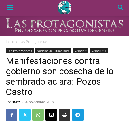
Inicio
Las Protagonistas
Las Protagonistas
Noticias de última hora
Veracruz
Veracruz 1
Manifestaciones contra
gobierno son cosecha de lo
sembrado aclara: Pozos
Castro
Por
staff
-
26 noviembre, 2018