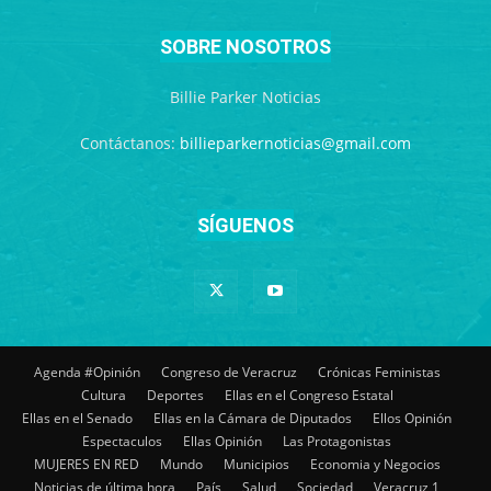
SOBRE NOSOTROS
Billie Parker Noticias
Contáctanos:
billieparkernoticias@gmail.com
SÍGUENOS
Agenda #Opinión
Congreso de Veracruz
Crónicas Feministas
Cultura
Deportes
Ellas en el Congreso Estatal
Ellas en el Senado
Ellas en la Cámara de Diputados
Ellos Opinión
Espectaculos
Ellas Opinión
Las Protagonistas
MUJERES EN RED
Mundo
Municipios
Economia y Negocios
Noticias de última hora
País
Salud
Sociedad
Veracruz 1