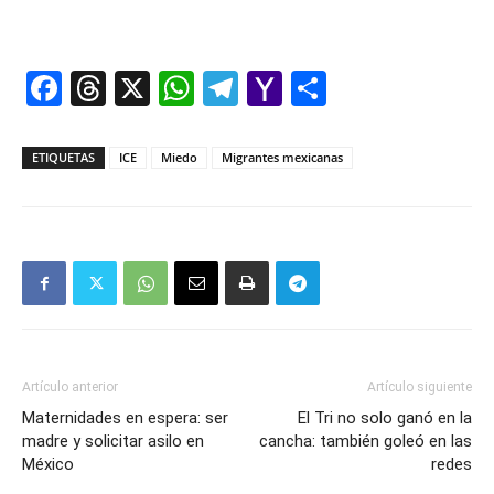
Facebook
Threads
X
WhatsApp
Telegram
Yahoo
Comparti
Mail
ETIQUETAS
ICE
Miedo
Migrantes mexicanas
Artículo anterior
Artículo siguiente
Maternidades en espera: ser
El Tri no solo ganó en la
madre y solicitar asilo en
cancha: también goleó en las
México
redes