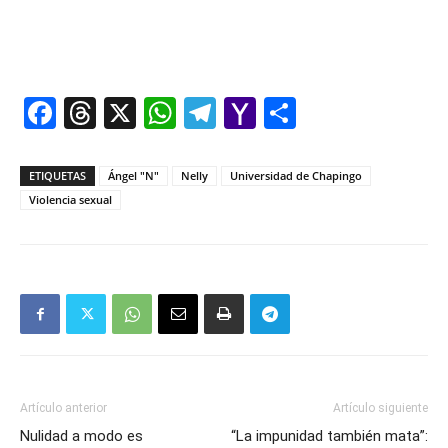
Facebook
Threads
X
WhatsApp
Telegram
Yahoo
Comparti
Mail
ETIQUETAS
Ángel "N"
Nelly
Universidad de Chapingo
Violencia sexual
Artículo anterior
Artículo siguiente
Nulidad a modo es
“La impunidad también mata”: