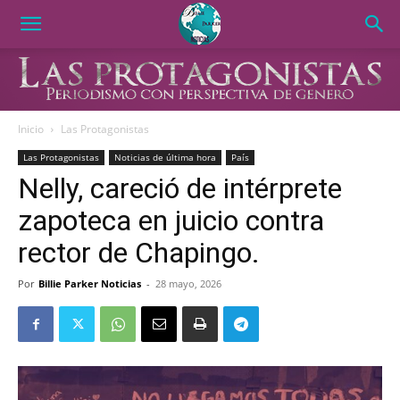
Inicio
Las Protagonistas
Las Protagonistas
Noticias de última hora
País
Nelly, careció de intérprete
zapoteca en juicio contra
rector de Chapingo.
Por
Billie Parker Noticias
-
28 mayo, 2026