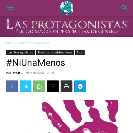
Inicio
Las Protagonistas
Las Protagonistas
Noticias de última hora
País
#NiUnaMenos
Por
staff
-
28 diciembre, 2018