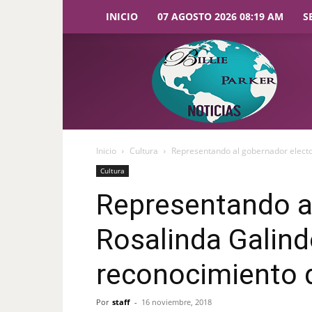
INICIO
07 AGOSTO 2026 08:19 AM
S
Billie
Parker
Noticias
Inicio
Cultura
Representando al gobernador electo
Cultura
Representando a
Rosalinda Galind
reconocimiento 
Por
staff
-
16 noviembre, 2018