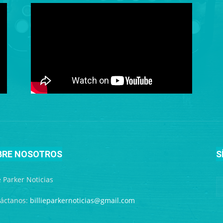
BRE NOSOTROS
S
ie Parker Noticias
áctanos:
billieparkernoticias@gmail.com