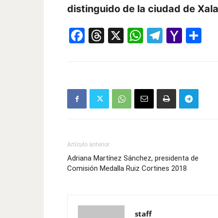
distinguido de la ciudad de Xal
Facebook
Threads
X
WhatsAp
Telegr
Yah
Co
Mail
Artículo anterior
Adriana Martínez Sánchez, presidenta de
Comisión Medalla Ruiz Cortines 2018
staff