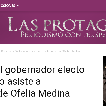
ECCIONES
 Rosalinda Galindo asiste a reconocimiento de Ofelia Medina
l gobernador electo
o asiste a
de Ofelia Medina