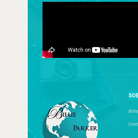
SO
Bill
Cont