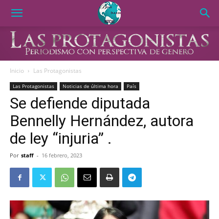
Inicio
Las Protagonistas
Las Protagonistas
Noticias de última hora
País
Se defiende diputada
Bennelly Hernández, autora
de ley “injuria” .
Por
staff
-
16 febrero, 2023