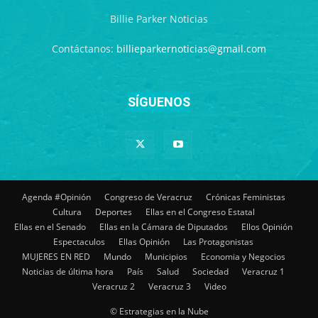
Billie Parker Noticias
Contáctanos:
billieparkernoticias@gmail.com
SÍGUENOS
Agenda #Opinión
Congreso de Veracruz
Crónicas Feministas
Cultura
Deportes
Ellas en el Congreso Estatal
Ellas en el Senado
Ellas en la Cámara de Diputados
Ellos Opinión
Espectaculos
Ellas Opinión
Las Protagonistas
MUJERES EN RED
Mundo
Municipios
Economia y Negocios
Noticias de última hora
País
Salud
Sociedad
Veracruz 1
Veracruz 2
Veracruz 3
Video
© Estrategias en la Nube